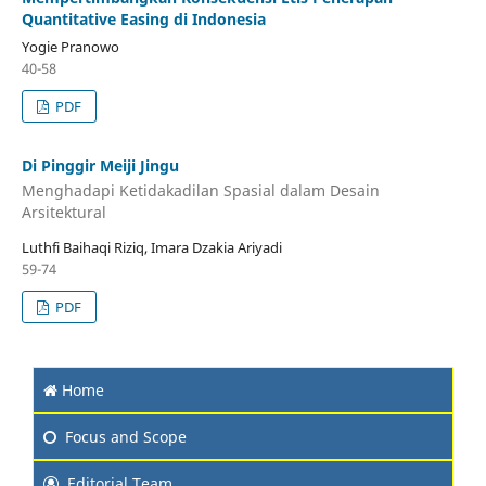
Quantitative Easing di Indonesia
Yogie Pranowo
40-58
PDF
Di Pinggir Meiji Jingu
Menghadapi Ketidakadilan Spasial dalam Desain
Arsitektural
Luthfi Baihaqi Riziq, Imara Dzakia Ariyadi
59-74
PDF
Home
Focus and Scope
Editorial Team